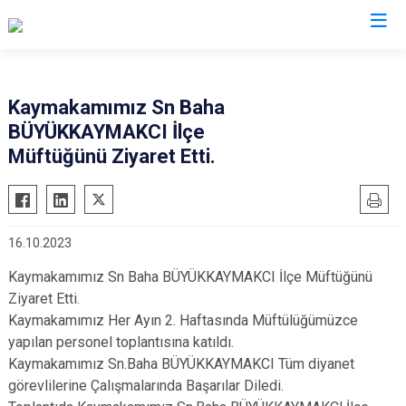
Amasya
Kaymakamımız Sn Baha
BÜYÜKKAYMAKCI İlçe
Göynücek
Müftüğünü Ziyaret Etti.
Gümüşhacıköy
Hamamözü
Merzifon
16.10.2023
Suluova
Kaymakamımız Sn Baha BÜYÜKKAYMAKCI İlçe Müftüğünü
Taşova
Ziyaret Etti.
Kaymakamımız Her Ayın 2. Haftasında Müftülüğümüzce
yapılan personel toplantısına katıldı.
Kaymakamımız Sn.Baha BÜYÜKKAYMAKCI Tüm diyanet
görevlilerine Çalışmalarında Başarılar Diledi.