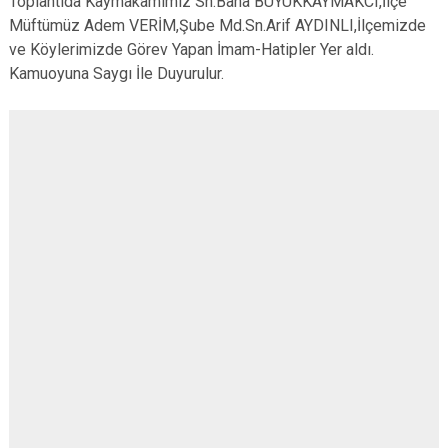
Toplantıda Kaymakamımız Sn.Baha BÜYÜKKAYMAKCI,İlçe
Müftümüz Adem VERİM,Şube Md.Sn.Arif AYDINLI,İlçemizde
ve Köylerimizde Görev Yapan İmam-Hatipler Yer aldı.
Kamuoyuna Saygı İle Duyurulur.