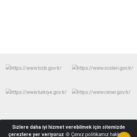
Zübeyde Hanım Blv. Cumara Mahallesi, No 36 Posta Kodu 05700
Sizlere daha iyi hizmet verebilmek için sitemizde
Gümüşhacıköy/Amasya
çerezlere yer veriyoruz
🍪 Çerez politikamız hakkında