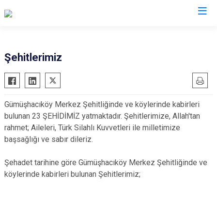
Amasya
Şehitlerimiz
Göynücek
Gümüşhacıköy
Gümüşhacıköy Merkez Şehitliğinde ve köylerinde kabirleri
Hamamözü
bulunan 23 ŞEHİDİMİZ yatmaktadır. Şehitlerimize, Allah'tan
Merzifon
rahmet; Aileleri, Türk Silahlı Kuvvetleri ile milletimize
Suluova
başsağlığı ve sabır dileriz.
Taşova
Şehadet tarihine göre Gümüşhacıköy Merkez Şehitliğinde ve
köylerinde kabirleri bulunan Şehitlerimiz;