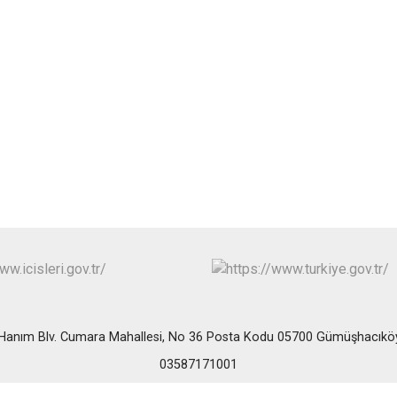
Suluova
Taşova
Hanım Blv. Cumara Mahallesi, No 36 Posta Kodu 05700 Gümüşhacık
03587171001