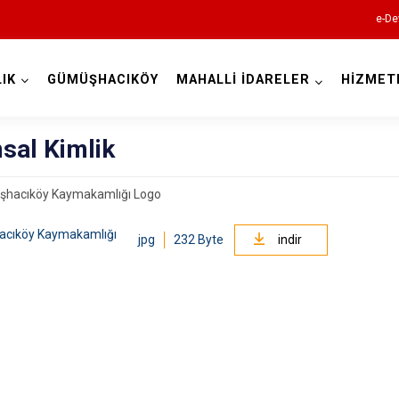
e-De
IK
GÜMÜŞHACIKÖY
MAHALLİ İDARELER
HİZMET
Amasya
sal Kimlik
acıköy Kaymakamlığı
jpg
232 Byte
indir
Göynücek
Gümüşhacık
Hamamözü
Merzifon