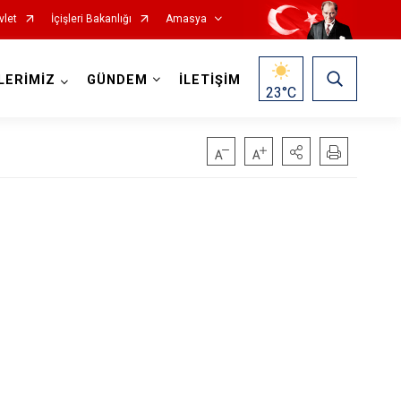
vlet
İçişleri Bakanlığı
Amasya
LERİMİZ
GÜNDEM
İLETİŞİM
23
°C
öy